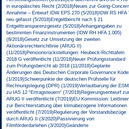
in europäisches Recht (2/2018)
Neues zur Going-Concer
Annahme – Entwurf IDW EPS 270 (5/2018)
IDW RS HFA 
neu gefasst (5/2018)
Entgeltbericht nach § 21
Entgelttransparenzgesetz (5/2018)
Anhangangaben zu
bestimmten Finanzinstrumenten (IDW RH HFA 1.005)
(8/2018)
Gesetz zur Umsetzung der zweiten
Aktionärsrechterichtlinie (ARUG II)
(11/2018)
Pensionsrückstellungen: Heubeck-Richttafeln
2018 G veröffentlicht (11/2018)
Neuer Prüfungsstandard
zum Prüfungsbericht ab 2018 (11/2018)
Geplante
Änderungen des Deutschen Corporate Governance Kode
(1/2019)
Schwerpunkte der deutschen Prüfstelle für
Rechnungslegung (DPR) (1/2019)
Verlautbarung der ES
zu IAS 12 "Ertragsteuern" (7/2019)
Regierungsentwurf z
ARUG II veröffentlicht (7/2019)
EU Kommission: Leitlinie
zur Berichterstattung über klimabezogene Informationen
veröffentlicht (7/2019)
Regulierung der Vorstandsbezüge
durch ARUG II (3/2020)
Passivierung von
Filmförderdarlehen (3/2020)
Geänderte