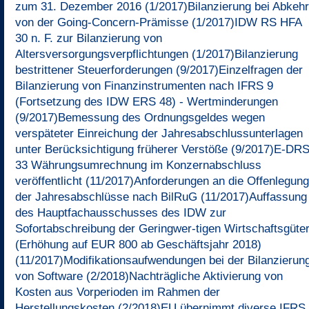
zum 31. Dezember 2016 (1/2017)
Bilanzierung bei Abkehr
von der Going-Concern-Prämisse (1/2017)
IDW RS HFA
30 n. F. zur Bilanzierung von
Altersversorgungsverpflichtungen (1/2017)
Bilanzierung
bestrittener Steuerforderungen (9/2017)
Einzelfragen der
Bilanzierung von Finanzinstrumenten nach IFRS 9
(Fortsetzung des IDW ERS 48) - Wertminderungen
(9/2017)
Bemessung des Ordnungsgeldes wegen
verspäteter Einreichung der Jahresabschlussunterlagen
unter Berücksichtigung früherer Verstöße (9/2017)
E-DR
33 Währungsumrechnung im Konzernabschluss
veröffentlicht (11/2017)
Anforderungen an die Offenlegung
der Jahresabschlüsse nach BilRuG (11/2017)
Auffassung
des Hauptfachausschusses des IDW zur
Sofortabschreibung der Geringwer-tigen Wirtschaftsgüte
(Erhöhung auf EUR 800 ab Geschäftsjahr 2018)
(11/2017)
Modifikationsaufwendungen bei der Bilanzierun
von Software (2/2018)
Nachträgliche Aktivierung von
Kosten aus Vorperioden im Rahmen der
Herstellungskosten (2/2018)
EU übernimmt diverse IFRS